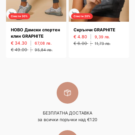
Спести 30%
Спести 20%
НОВО Дамски спортен
Скрънчи GRAPHITE
клин GRAPHITE
€ 4.80
|
9,39 лв.
€ 34.30
|
€ 6.00
|
67,08 лв.
11,73 лв.
€ 49.00
|
95,84 лв.
БЕЗПЛАТНА ДОСТАВКА
за всички поръчки над €120