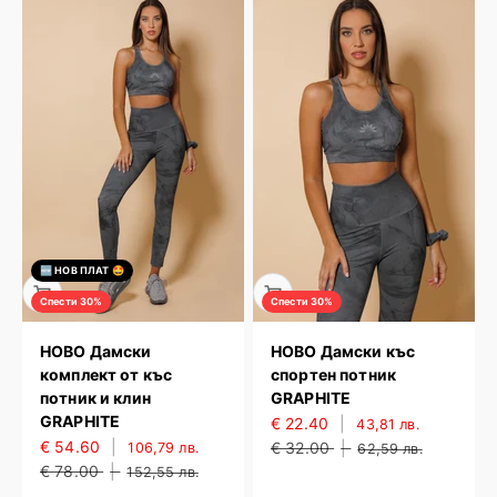
🆕 НОВ ПЛАТ 🤩
Спести 30%
Спести 30%
НОВО Дамски
НОВО Дамски къс
комплект от къс
спортен потник
потник и клин
GRAPHITE
GRAPHITE
€ 22.40
|
43,81 лв.
€ 54.60
|
€ 32.00
|
106,79 лв.
62,59 лв.
€ 78.00
|
152,55 лв.