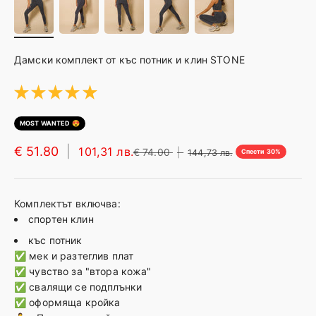
Талия
62-64см
65-69см
70-74см
7
Ханш
87-89см
90-93см
94-98см
9
Дамски комплект от къс потник и клин STONE
* За максимална точност, описаните размери важат спрямо вашите ме
🤔
Не сте сигурни за размерите?
★
★
★
★
★
💌
Свържете се с нашите експерти по стил
тук
4
MOST WANTED 😍
€ 51.80
|
101,31 лв.
€ 74.00
|
144,73 лв.
Спести 30%
Комплектът включва:
спортен клин
къс потник
✅ мек и разтеглив плат
✅ чувство за "втора кожа"
✅ свалящи се подплънки
✅ оформяща кройка