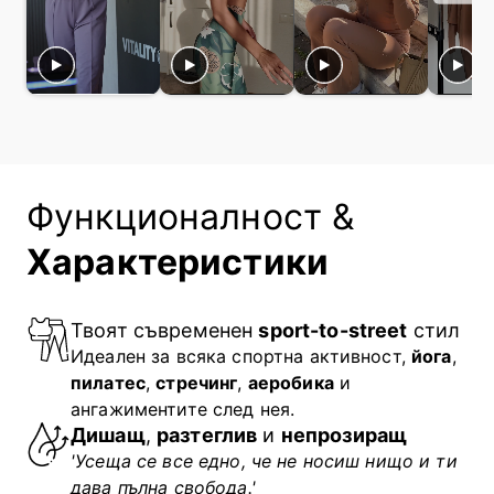
Функционалност &
Характеристики
Твоят съвременен
sport-to-street
стил
Идеален за всяка спортна активност,
йога
,
пилатес
,
стречинг
,
аеробика
и
ангажиментите след нея.
Дишащ
,
разтеглив
и
непрозиращ
'Усеща се все едно, че не носиш нищо и ти
дава пълна свобода.'