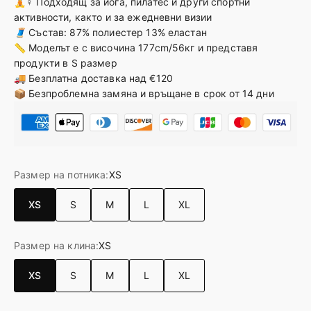
🧘♀️
Подходящ за йога, пилатес и други спортни
активности, както и за ежедневни визии
🧵
Състав: 87% полиестер 13% еластан
📏
Моделът е с височина 177cm/56кг и представя
продукти в S размер
🚚 Безплатна доставка над €120
📦 Безпроблемна замяна и връщане в срок от 14 дни
Размер на потника:
XS
XS
S
M
L
XL
Размер на клина:
XS
XS
S
M
L
XL