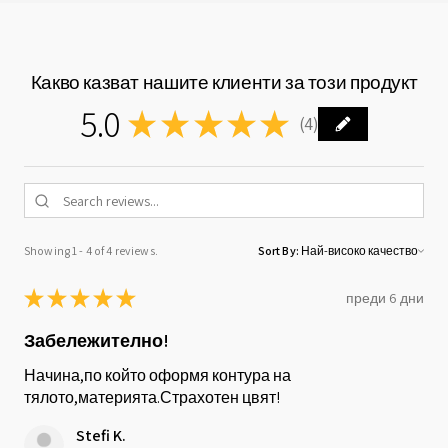
Какво казват нашите клиенти за този продукт
5.0
★
★
★
★
★
4
4
Showing 1 - 4 of 4 reviews.
Sort By:
★
★
★
★
★
преди 6 дни
Забележително!
Начина,по който оформя контура на
тялото,материята.Страхотен цвят!
Stefi K.