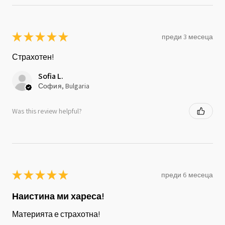
★
★
★
★
★
преди 3 месеца
Страхотен!
Sofia L.
София, Bulgaria
Was this review helpful?
★
★
★
★
★
преди 6 месеца
Наистина ми хареса!
Материята е страхотна!