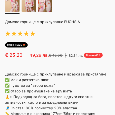
Ханш
87-89см
90-93см
94-98см
9
* За максимална точност, описаните размери важат спрямо вашите ме
🤔
Не сте сигурни за размерите?
Дамско горнище с прихлупване FUCHSIA
💌
Свържете се с нашите експерти по стил
тук
★
★
★
★
★
1
MUST-HAVE 🤩
€ 25.20
|
49,29 лв.
€ 42.00
|
82,14 лв.
Спести 40%
Дамско горнище с прихлупване и връзки за пристягане
✅ мек и разтеглив плат
✅ чувство за "втора кожа"
✅ отвор за промушване на връзката
🧘♀️
Подходящ за йога, пилатес и други спортни
активности, както и за ежедневни визии
🧵
Състав: 80% полиестер 20% еластан
📏
Моделът е с височина 177cm/56кг и представя