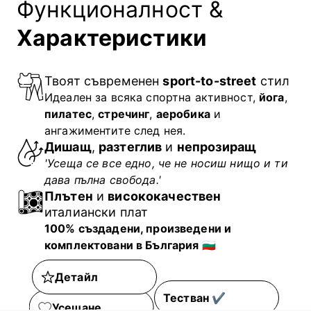
Функционалност &
Характеристики
Твоят съвременен
sport-to-street
стил
Идеален за всяка спортна активност,
йога
,
пилатес
,
стречинг
,
аеробика
и
ангажиментите след нея.
Дишащ
,
разтеглив
и
непрозиращ
'Усеща се все едно, че не носиш нищо и ти
дава пълна свобода.'
Плътен
и
висококачествен
италиански плат
100% създадени, произведени и
комплектовани в България
🇧🇬
Детайл
Тестван ✔
Усещане