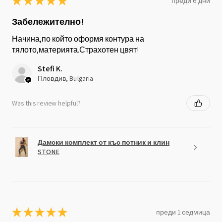
★
★
★
★
★
преди 6 дни
Забележително!
Начина,по който оформя контура на
тялото,материята.Страхотен цвят!
Stefi K.
Пловдив, Bulgaria
Was this review helpful?
Дамски комплект от къс потник и клин
STONE
★
★
★
★
★
преди 1 седмица