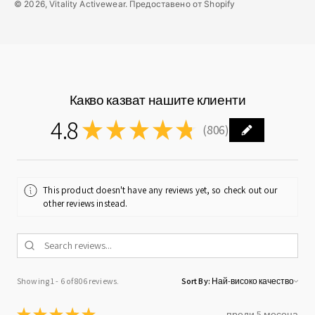
© 2026, Vitality Activewear. Предоставено от Shopify
Какво казват нашите клиенти
4.8
★
★
★
★
★
806
806
This product doesn't have any reviews yet, so check out our
other reviews instead.
Showing 1 - 6 of 806 reviews.
Sort By:
★
★
★
★
★
преди 5 месеца