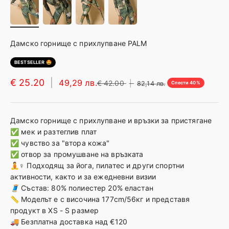
Талия
62-64см
65-69см
70-74см
7
Ханш
87-89см
90-93см
94-98см
9
Дамско горнище с прихлупване PALM
* За максимална точност, описаните размери важат спрямо вашите ме
BESTSELLER 🤩
🤔
Не сте сигурни за размерите?
💌
Свържете се с нашите експерти по стил
тук
€ 25.20
|
49,29 лв.
€ 42.00
|
82,14 лв.
Спести 40%
Дамско горнище с прихлупване и връзки за пристягане
✅ мек и разтеглив плат
✅ чувство за "втора кожа"
✅ отвор за промушване на връзката
🧘♀️
Подходящ за йога, пилатес и други спортни
активности, както и за ежедневни визии
🧵
Състав: 80% полиестер 20% еластан
📏
Моделът е с височина 177cm/56кг и представя
продукт в XS - S размер
🚚 Безплатна доставка над €120