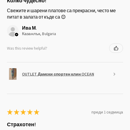
Колко чудесно!
Свежите и шарени платове са прекрасни, често ме
питат в залата от къде са 😊
Ива М.
Казанлък, Bulgaria
Was this review helpful?
OUTLET Дамски спортен клин OCEAN
★
★
★
★
★
преди 1 седмица
Страхотен!