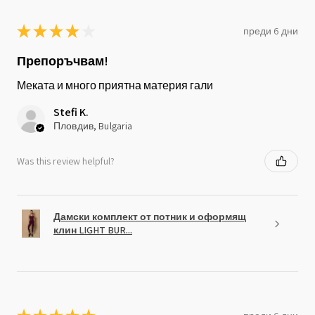
★
★
★
★
★
преди 6 дни
Препоръчвам!
Меката и много приятна материя гали
Stefi K.
Пловдив, Bulgaria
Was this review helpful?
Дамски комплект от потник и оформящ
клин LIGHT BUR...