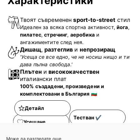
Характеристики
Твоят съвременен
sport-to-street
стил
Идеален за всяка спортна активност,
йога
,
пилатес
,
стречинг
,
аеробика
и
ангажиментите след нея.
Дишащ
,
разтеглив
и
непрозиращ
'Усеща се все едно, че не носиш нищо и ти
дава пълна свобода.'
Плътен
и
висококачествен
италиански плат
100% създадени, произведени и
комплектовани в България
🇧🇬
Детайл
Тестван ✔
Усещане